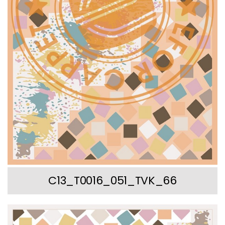
C13_T0016_051_TVK_66