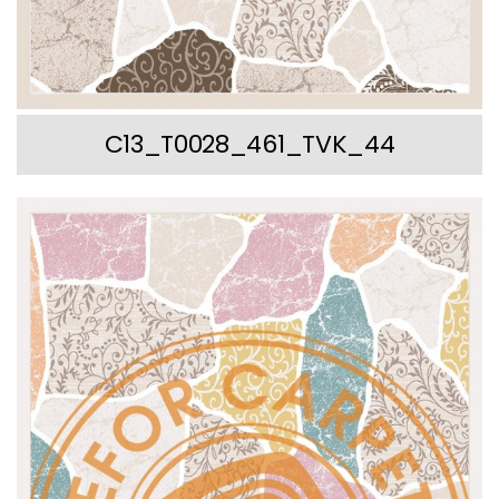
C13_T0028_461_TVK_44