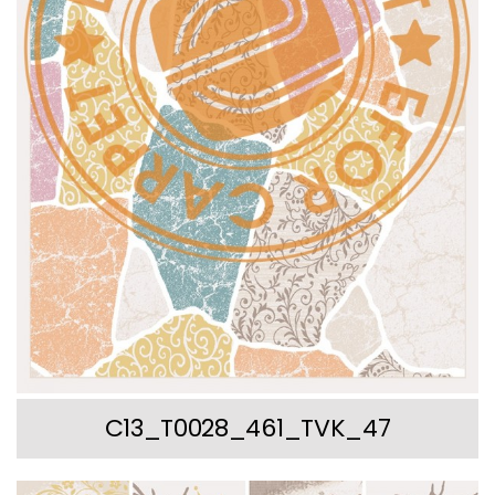
C13_T0028_461_TVK_47