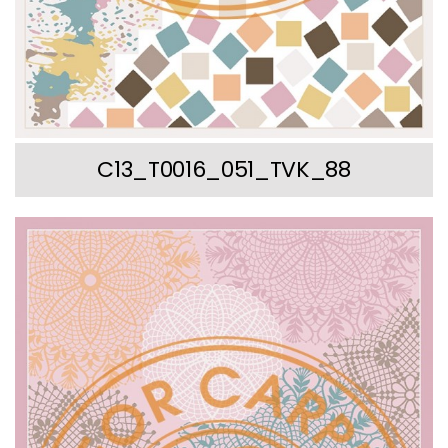
C13_T0016_051_TVK_88