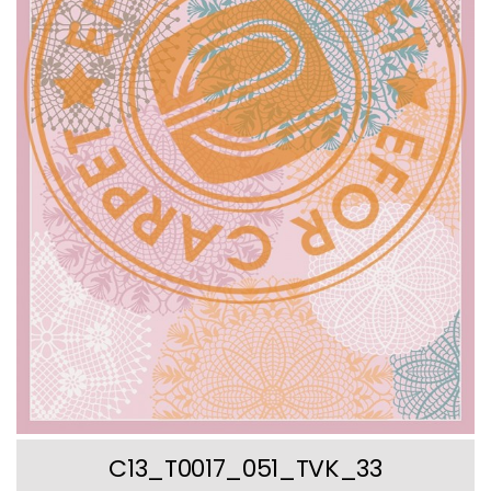
C13_T0017_051_TVK_33