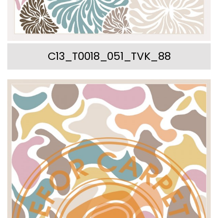
C13_T0018_051_TVK_88