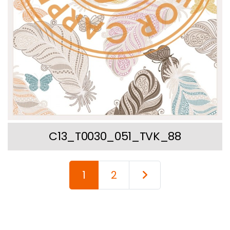
C13_T0030_051_TVK_88
1
2