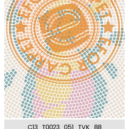
C13_T0023_051_TVK_88