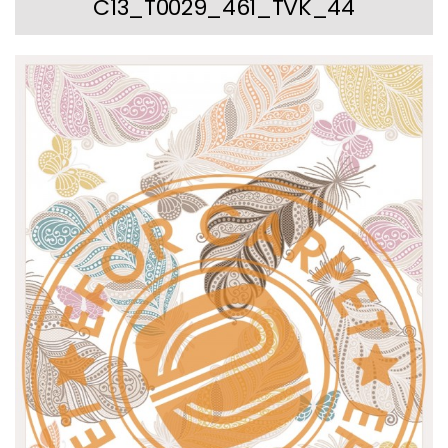
C13_T0029_461_TVK_44