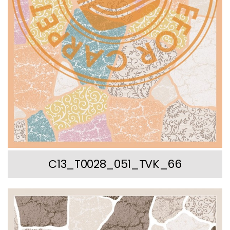
C13_T0028_051_TVK_66