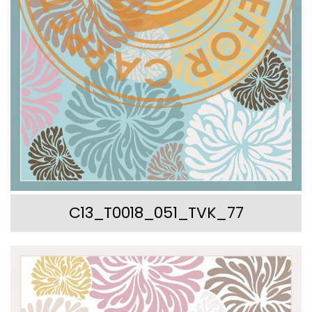
C13_T0018_051_TVK_77