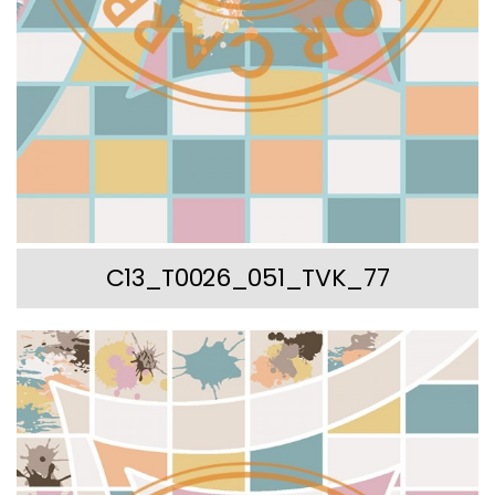
C13_T0026_051_TVK_77