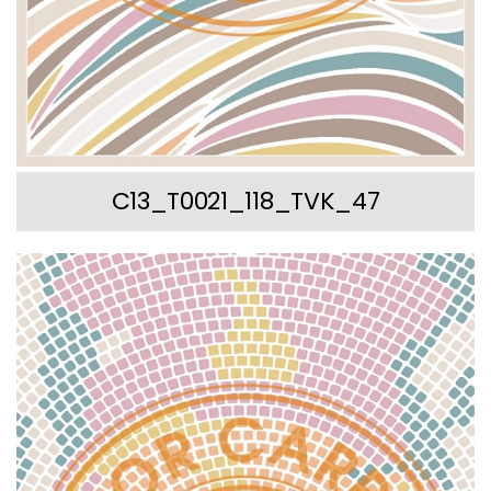
C13_T0021_118_TVK_47