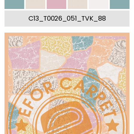
C13_T0026_051_TVK_88