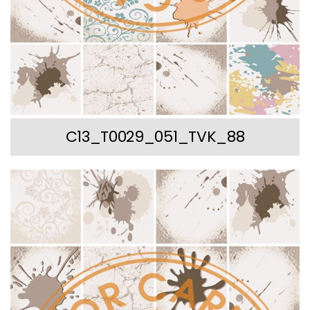
C13_T0029_051_TVK_88