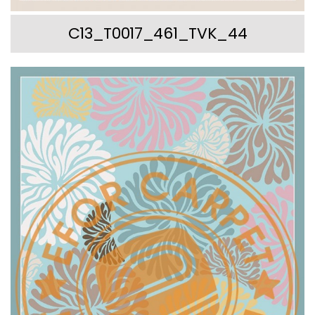
C13_T0017_461_TVK_44