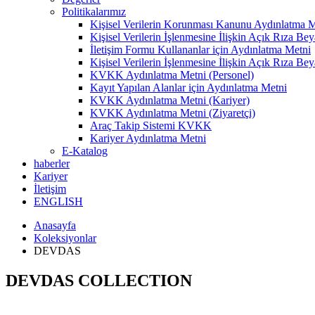
Politikalarımız
Kişisel Verilerin Korunması Kanunu Aydınlatma M
Kişisel Verilerin İşlenmesine İlişkin Açık Rıza Bey
İletişim Formu Kullananlar için Aydınlatma Metni
Kişisel Verilerin İşlenmesine İlişkin Açık Rıza Bey
KVKK Aydınlatma Metni (Personel)
Kayıt Yapılan Alanlar için Aydınlatma Metni
KVKK Aydınlatma Metni (Kariyer)
KVKK Aydınlatma Metni (Ziyaretçi)
Araç Takip Sistemi KVKK
Kariyer Aydınlatma Metni
E-Katalog
haberler
Kariyer
İletişim
ENGLISH
Anasayfa
Koleksiyonlar
DEVDAS
DEVDAS COLLECTION