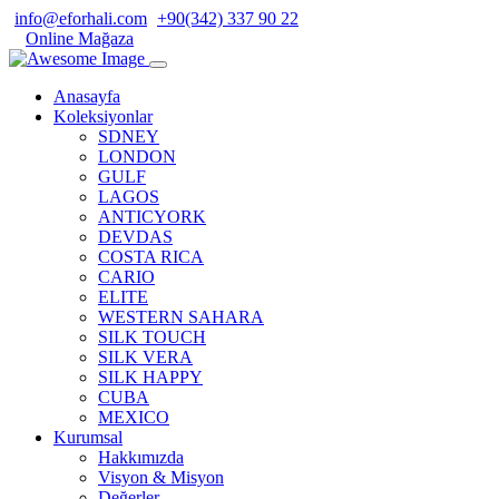
info@eforhali.com
+90(342) 337 90 22
Online Mağaza
Anasayfa
Koleksiyonlar
SDNEY
LONDON
GULF
LAGOS
ANTICYORK
DEVDAS
COSTA RICA
CARIO
ELITE
WESTERN SAHARA
SILK TOUCH
SILK VERA
SILK HAPPY
CUBA
MEXICO
Kurumsal
Hakkımızda
Visyon & Misyon
Değerler