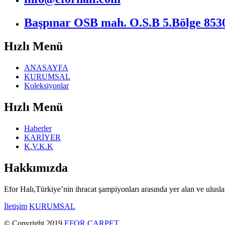
Başpınar OSB mah. O.S.B 5.Bölge 85301
Hızlı Menü
ANASAYFA
KURUMSAL
Koleksiyonlar
Hızlı Menü
Haberler
KARİYER
K.V.K.K
Hakkımızda
Efor Halı,Türkiye’nin ihracat şampiyonları arasında yer alan ve uluslar
İletişim
KURUMSAL
© Copyright 2019
EFOR CARPET