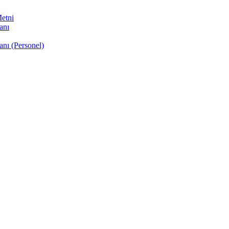
etni
anı
anı (Personel)